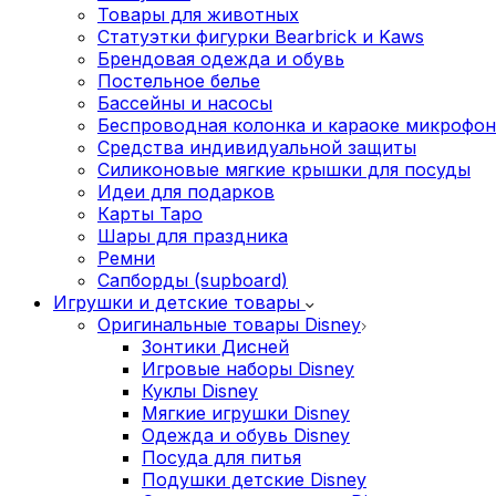
Товары для животных
Статуэтки фигурки Bearbrick и Kaws
Брендовая одежда и обувь
Постельное белье
Бассейны и насосы
Беспроводная колонка и караоке микрофо
Средства индивидуальной защиты
Силиконовые мягкие крышки для посуды
Идеи для подарков
Карты Таро
Шары для праздника
Ремни
Сапборды (supboard)
Игрушки и детские товары
Оригинальные товары Disney
Зонтики Дисней
Игровые наборы Disney
Куклы Disney
Мягкие игрушки Disney
Одежда и обувь Disney
Посуда для питья
Подушки детские Disney