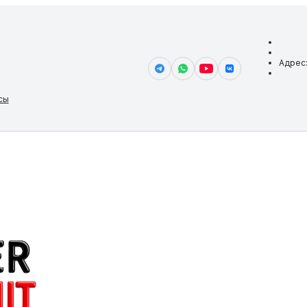
Адрес
сы